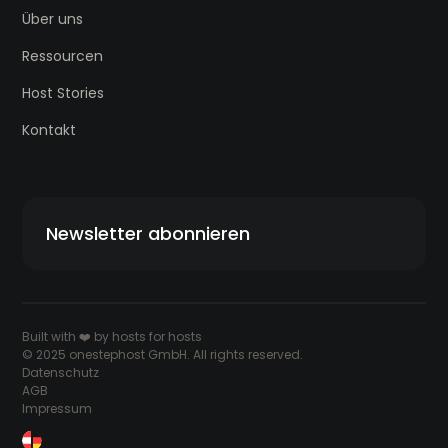
Über uns
Ressourcen
Host Stories
Kontakt
Newsletter abonnieren
Built with ❤️ by hosts for hosts
© 2025 onestephost GmbH. All rights reserved.
Datenschutz
AGB
Impressum