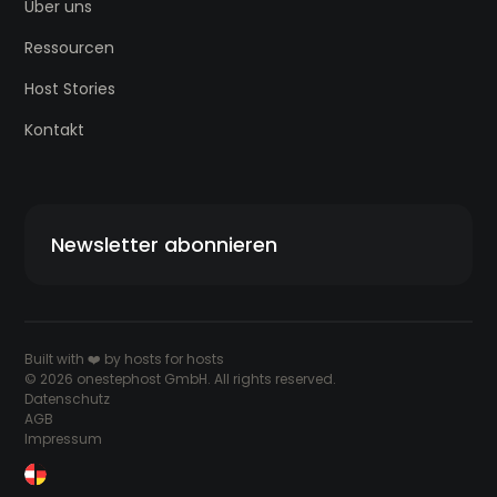
Über uns
Ressourcen
Host Stories
Kontakt
Newsletter abonnieren
Built with ❤️ by hosts for hosts
© 2026 onestephost GmbH. All rights reserved.
Datenschutz
AGB
Impressum